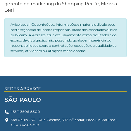
gerente de marketing do Shopping Recife, Melissa
Leal.
Aviso Legal: Os conteúdos, informações e materiais divulgados
nesta seção são de inteira responsabilidade dos associados que os
publicam. A Abrasce atua exclusivamente como facilitadora do
espaço de divulgação, não possuindo qualquer ingerência ou
responsabilidade sobre a contratação, execução ou qualidade de
serviços, atividades ou atrações mencionadas.
SEDES ABRASCE
SÃO PAULO
+55 11 3506-8300
São Paulo • SP - Rua Castilho, 392 19º andar, Brooklin Paulista -
CEP: 04568-010