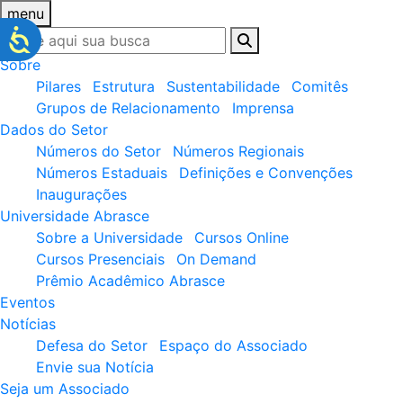
menu
Sobre
Pilares
Estrutura
Sustentabilidade
Comitês
Grupos de Relacionamento
Imprensa
Dados do Setor
Números do Setor
Números Regionais
Números Estaduais
Definições e Convenções
Inaugurações
Universidade Abrasce
Sobre a Universidade
Cursos Online
Cursos Presenciais
On Demand
Prêmio Acadêmico Abrasce
Eventos
Notícias
Defesa do Setor
Espaço do Associado
Envie sua Notícia
Seja um Associado