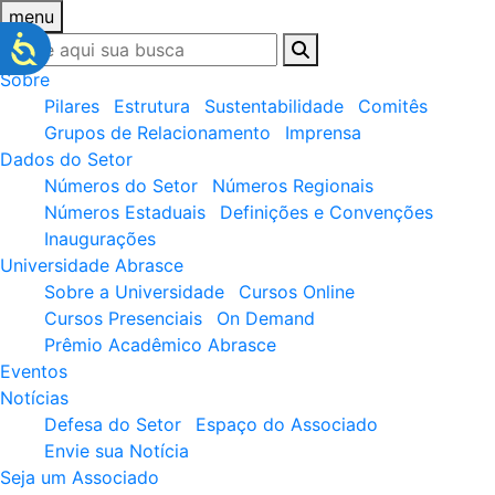
menu
Sobre
Pilares
Estrutura
Sustentabilidade
Comitês
Grupos de Relacionamento
Imprensa
Dados do Setor
Números do Setor
Números Regionais
Números Estaduais
Definições e Convenções
Inaugurações
Universidade Abrasce
Sobre a Universidade
Cursos Online
Cursos Presenciais
On Demand
Prêmio Acadêmico Abrasce
Eventos
Notícias
Defesa do Setor
Espaço do Associado
Envie sua Notícia
Seja um Associado