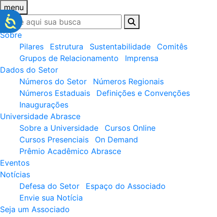
menu
Sobre
Pilares
Estrutura
Sustentabilidade
Comitês
Grupos de Relacionamento
Imprensa
Dados do Setor
Números do Setor
Números Regionais
Números Estaduais
Definições e Convenções
Inaugurações
Universidade Abrasce
Sobre a Universidade
Cursos Online
Cursos Presenciais
On Demand
Prêmio Acadêmico Abrasce
Eventos
Notícias
Defesa do Setor
Espaço do Associado
Envie sua Notícia
Seja um Associado