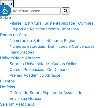
menu
Sobre
Pilares
Estrutura
Sustentabilidade
Comitês
Grupos de Relacionamento
Imprensa
Dados do Setor
Números do Setor
Números Regionais
Números Estaduais
Definições e Convenções
Inaugurações
Universidade Abrasce
Sobre a Universidade
Cursos Online
Cursos Presenciais
On Demand
Prêmio Acadêmico Abrasce
Eventos
Notícias
Defesa do Setor
Espaço do Associado
Envie sua Notícia
Seja um Associado