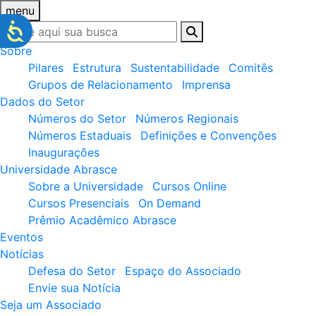
menu
Sobre
Pilares
Estrutura
Sustentabilidade
Comitês
Grupos de Relacionamento
Imprensa
Dados do Setor
Números do Setor
Números Regionais
Números Estaduais
Definições e Convenções
Inaugurações
Universidade Abrasce
Sobre a Universidade
Cursos Online
Cursos Presenciais
On Demand
Prêmio Acadêmico Abrasce
Eventos
Notícias
Defesa do Setor
Espaço do Associado
Envie sua Notícia
Seja um Associado