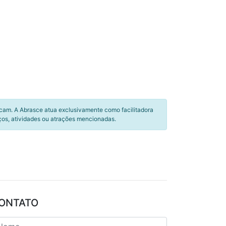
icam. A Abrasce atua exclusivamente como facilitadora
ços, atividades ou atrações mencionadas.
ONTATO