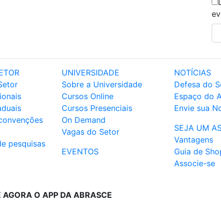
ev
ETOR
UNIVERSIDADE
NOTÍCIAS
Setor
Sobre a Universidade
Defesa do S
ionais
Cursos Online
Espaço do 
aduais
Cursos Presenciais
Envie sua No
 convenções
On Demand
SEJA UM A
Vagas do Setor
Vantagens
de pesquisas
EVENTOS
Guia de Sho
Associe-se
E AGORA O APP DA ABRASCE