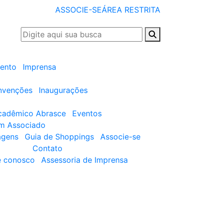
ASSOCIE-SE
ÁREA RESTRITA
ento
Imprensa
nvenções
Inaugurações
cadêmico Abrasce
Eventos
um Associado
agens
Guia de Shoppings
Associe-se
Contato
e conosco
Assessoria de Imprensa