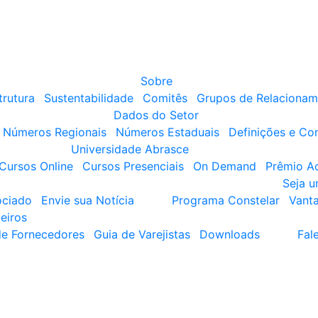
Sobre
trutura
Sustentabilidade
Comitês
Grupos de Relacionam
Dados do Setor
Números Regionais
Números Estaduais
Definições e Co
Universidade Abrasce
Cursos Online
Cursos Presenciais
On Demand
Prêmio A
Seja 
ociado
Envie sua Notícia
Programa Constelar
Vant
eiros
de Fornecedores
Guia de Varejistas
Downloads
Fal