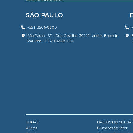
SÃO PAULO
+55 11 3506-8300
+
São Paulo • SP - Rua Castilho, 392 19º andar, Brooklin
B
Paulista - CEP: 04568-010
SOBRE
DADOS DO SETOR
Pilares
Números do Setor