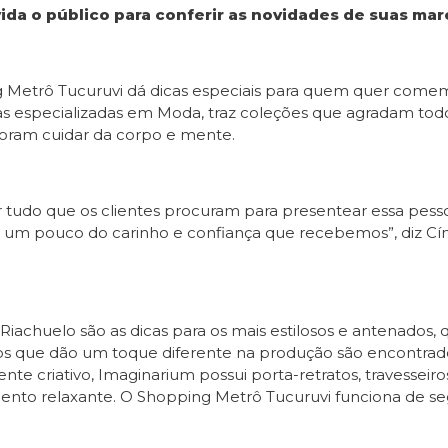
vida o público para conferir as novidades de suas mar
 Metrô Tucuruvi dá dicas especiais para quem quer comem
 especializadas em Moda, traz coleções que agradam todos
doram cuidar da corpo e mente.
 tudo que os clientes procuram para presentear essa pess
r um pouco do carinho e confiança que recebemos”, diz Cí
 Riachuelo são as dicas para os mais estilosos e antenad
os que dão um toque diferente na produção são encontrado
ente criativo, Imaginarium possui porta-retratos, travesseir
o relaxante. O Shopping Metrô Tucuruvi funciona de segun