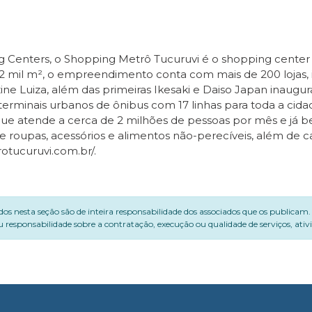
ng Centers, o Shopping Metrô Tucuruvi é o shopping cente
2 mil m², o empreendimento conta com mais de 200 lojas,
ine Luiza, além das primeiras Ikesaki e Daiso Japan inaug
 terminais urbanos de ônibus com 17 linhas para toda a ci
ue atende a cerca de 2 milhões de pessoas por mês e já ben
e roupas, acessórios e alimentos não-perecíveis, além de 
otucuruvi.com.br/.
dos nesta seção são de inteira responsabilidade dos associados que os publicam
 responsabilidade sobre a contratação, execução ou qualidade de serviços, ati