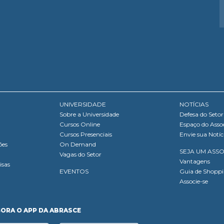
UNIVERSIDADE
NOTÍCIAS
Sobre a Universidade
Defesa do Setor
Cursos Online
Espaço do Asso
Cursos Presenciais
Envie sua Notíc
ões
On Demand
SEJA UM ASS
Vagas do Setor
Vantagens
isas
EVENTOS
Guia de Shopp
Associe-se
GORA O APP DA ABRASCE