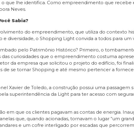
ra o que lhe identifica. Como empreendimento que recebe e
bora Neves.
Você Sabia?
volvimento do empreendimento, que utiliza do contexto his
ão e diversidade, o Shopping Light convida a todos para um 
ombado pelo Patrimônio Histórico? Primeiro, o tombamento
s das curiosidades que o empreendimento costuma apresenta
da empresa que solicitou o projeto do edifício, foi final
es de se tornar Shopping e até mesmo pertencer a fornecedo
onel Xavier de Toledo, a construção possui uma passagem su
pela superintendência da Light para ter acesso com seguran
ão em que os clientes pagavam as contas de energia. Inaug
nelas que, quando acionadas, tornavam o lugar “um grande 
dares e um cofre interligado por escadas que percorrem t