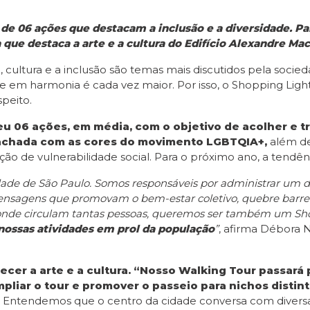
e 06 ações que destacam a inclusão e a diversidade. Par
a que destaca a arte e a cultura do Edifício Alexandre Ma
e, cultura e a inclusão são temas mais discutidos pela soc
em harmonia é cada vez maior. Por isso, o Shopping Light,
peito.
 06 ações, em média, com o objetivo de acolher e t
fachada com as cores do movimento LGBTQIA+,
além de
ão de vulnerabilidade social. Para o próximo ano, a tendênci
de de São Paulo. Somos responsáveis por administrar um dos
ensagens que promovam o bem-estar coletivo, quebre barrei
r onde circulam tantas pessoas, queremos ser também um Sho
nossas atividades em prol da população
”
, afirma Débora 
talecer a arte e a cultura. “Nosso Walking Tour passar
pliar o tour e promover o passeio para nichos distint
os. Entendemos que o centro da cidade conversa com divers