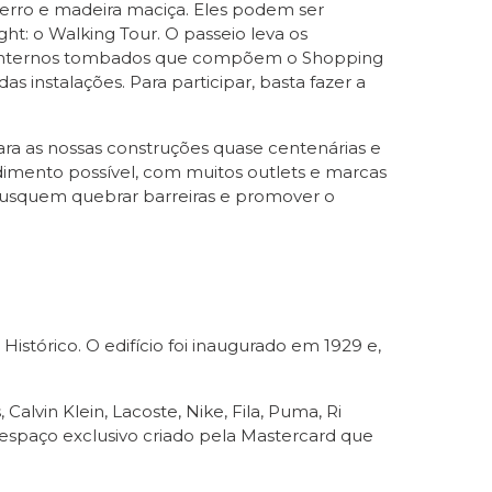
ferro e madeira maciça. Eles podem ser
ht: o Walking Tour. O passeio leva os
tes internos tombados que compõem o Shopping
 instalações. Para participar, basta fazer a
ra as nossas construções quase centenárias e
imento possível, com muitos outlets e marcas
 busquem quebrar barreiras e promover o
istórico. O edifício foi inaugurado em 1929 e,
alvin Klein, Lacoste, Nike, Fila, Puma, Ri
spaço exclusivo criado pela Mastercard que