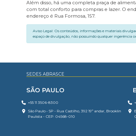
Além disso, há uma completa praça de aliment
com total conforto para compras e lazer. O en
endereço é Rua Formosa, 157.
Aviso Legal: Os conteúdos, informações e materiais divulga
espaço de divulgação, não possuindo qualquer ingerência ou
SEDES ABRASCE
SÃO PAULO
+55 11 3506-8300
+
São Paulo • SP - Rua Castilho, 392 19º andar, Brooklin
B
Paulista - CEP: 04568-010