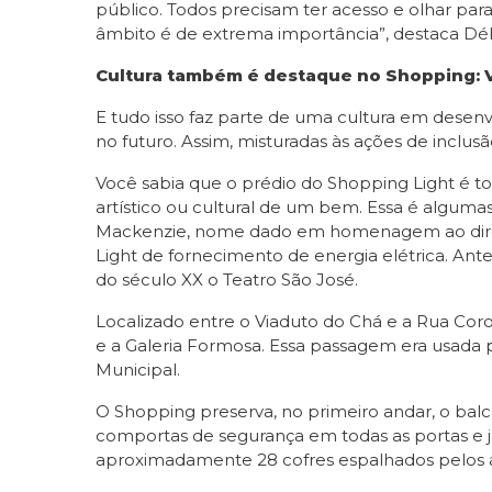
público. Todos precisam ter acesso e olhar pa
âmbito é de extrema importância”, destaca Dé
Cultura também é destaque no Shopping: 
E tudo isso faz parte de uma cultura em desen
no futuro. Assim, misturadas às ações de inclus
Você sabia que o prédio do Shopping Light é t
artístico ou cultural de um bem. Essa é alguma
Mackenzie, nome dado em homenagem ao diretor 
Light de fornecimento de energia elétrica. Ant
do século XX o Teatro São José.
Localizado entre o Viaduto do Chá e a Rua Cor
e a Galeria Formosa. Essa passagem era usada 
Municipal.
O Shopping preserva, no primeiro andar, o balc
comportas de segurança em todas as portas e ja
aproximadamente 28 cofres espalhados pelos an