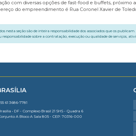
ação com diversas opções de fast-food e buffets, próximo
dereço do empreendimento é Rua Coronel Xavier de Toledo, 
dos nesta seção são de inteira responsabilidade dos associados que os publicam
 responsabilidade sobre a contratação, execução ou qualidade de serviços, ati
BRASÍLIA
55 61 3686-7781
rasília • DF - Complexo Brasil 21 SHS - Quadra 6
Conjunto A Bloco A Sala 805 - CEP: 70316-000