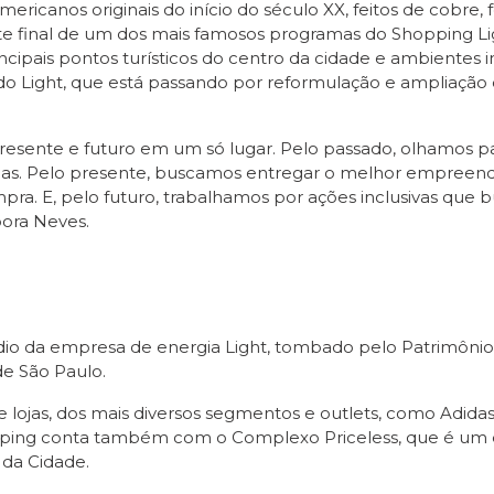
canos originais do início do século XX, feitos de cobre, 
rte final de um dos mais famosos programas do Shopping Lig
incipais pontos turísticos do centro da cidade e ambien
o Light, que está passando por reformulação e ampliação das
resente e futuro em um só lugar. Pelo passado, olhamos pa
las. Pelo presente, buscamos entregar o melhor empreend
pra. E, pelo futuro, trabalhamos por ações inclusivas que
bora Neves.
dio da empresa de energia Light, tombado pelo Patrimônio H
de São Paulo.
ojas, dos mais diversos segmentos e outlets, como Adidas, C
pping conta também com o Complexo Priceless, que é um e
 da Cidade.