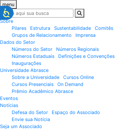
menu
Sobre
Pilares
Estrutura
Sustentabilidade
Comitês
Grupos de Relacionamento
Imprensa
Dados do Setor
Números do Setor
Números Regionais
Números Estaduais
Definições e Convenções
Inaugurações
Universidade Abrasce
Sobre a Universidade
Cursos Online
Cursos Presenciais
On Demand
Prêmio Acadêmico Abrasce
Eventos
Notícias
Defesa do Setor
Espaço do Associado
Envie sua Notícia
Seja um Associado