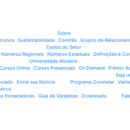
Sobre
trutura
Sustentabilidade
Comitês
Grupos de Relacionam
Dados do Setor
Números Regionais
Números Estaduais
Definições e Co
Universidade Abrasce
Cursos Online
Cursos Presenciais
On Demand
Prêmio A
Seja 
ociado
Envie sua Notícia
Programa Constelar
Vant
eiros
de Fornecedores
Guia de Varejistas
Downloads
Fal