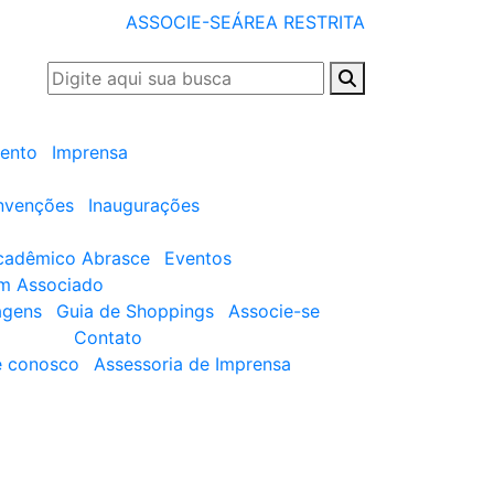
ASSOCIE-SE
ÁREA RESTRITA
ento
Imprensa
nvenções
Inaugurações
cadêmico Abrasce
Eventos
um Associado
agens
Guia de Shoppings
Associe-se
Contato
e conosco
Assessoria de Imprensa