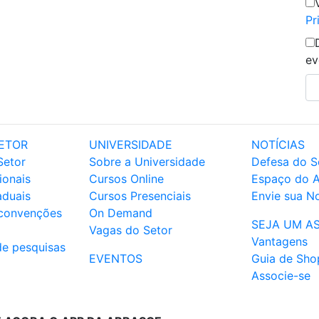
Pr
ev
ETOR
UNIVERSIDADE
NOTÍCIAS
Setor
Sobre a Universidade
Defesa do S
ionais
Cursos Online
Espaço do 
aduais
Cursos Presenciais
Envie sua No
 convenções
On Demand
SEJA UM A
Vagas do Setor
Vantagens
de pesquisas
EVENTOS
Guia de Sho
Associe-se