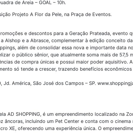
uadra de Areia – GOAL – 10h.
ição Projeto A Flor da Pele, na Praça de Eventos.
promoções e descontos para a Geração Prateada, evento 
 a Alshop e a Abrasce, complementar à edição conceito 
ppings, além de consolidar essa nova e importante data n
delizar o público sênior, que atualmente soma mais de 57,5 
ências de compra únicas e possui maior poder aquisitivo. 
mento só tende a crescer, trazendo benefícios econômicos
0, Jd. América, São José dos Campos – SP. www.shoppingja
pela AD SHOPPING, é um empreendimento localizado na Zo
 âncoras, incluindo um Pet Center e conta com o cinema m
Macro XE, oferecendo uma experiência única. O empreendime