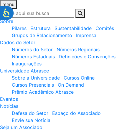
menu
Sobre
Pilares
Estrutura
Sustentabilidade
Comitês
Grupos de Relacionamento
Imprensa
Dados do Setor
Números do Setor
Números Regionais
Números Estaduais
Definições e Convenções
Inaugurações
Universidade Abrasce
Sobre a Universidade
Cursos Online
Cursos Presenciais
On Demand
Prêmio Acadêmico Abrasce
Eventos
Notícias
Defesa do Setor
Espaço do Associado
Envie sua Notícia
Seja um Associado