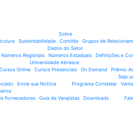
Sobre
trutura
Sustentabilidade
Comitês
Grupos de Relacionam
Dados do Setor
Números Regionais
Números Estaduais
Definições e Co
Universidade Abrasce
Cursos Online
Cursos Presenciais
On Demand
Prêmio A
Seja 
ociado
Envie sua Notícia
Programa Constelar
Vant
eiros
de Fornecedores
Guia de Varejistas
Downloads
Fal