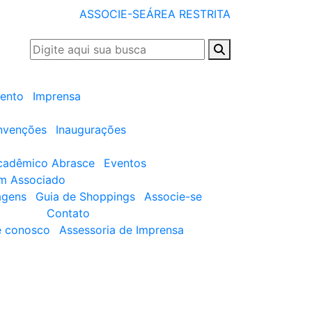
ASSOCIE-SE
ÁREA RESTRITA
ento
Imprensa
nvenções
Inaugurações
cadêmico Abrasce
Eventos
um Associado
agens
Guia de Shoppings
Associe-se
Contato
e conosco
Assessoria de Imprensa