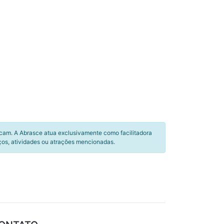
icam. A Abrasce atua exclusivamente como facilitadora
ços, atividades ou atrações mencionadas.