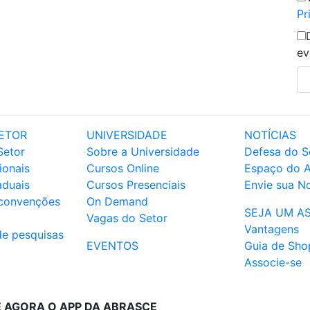
Pr
ev
ETOR
UNIVERSIDADE
NOTÍCIAS
Setor
Sobre a Universidade
Defesa do S
ionais
Cursos Online
Espaço do 
aduais
Cursos Presenciais
Envie sua No
 convenções
On Demand
SEJA UM A
Vagas do Setor
Vantagens
de pesquisas
EVENTOS
Guia de Sho
Associe-se
E AGORA O APP DA ABRASCE