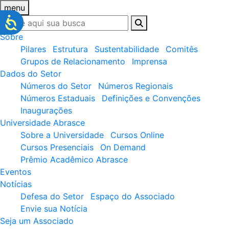
menu
Sobre
Pilares
Estrutura
Sustentabilidade
Comitês
Grupos de Relacionamento
Imprensa
Dados do Setor
Números do Setor
Números Regionais
Números Estaduais
Definições e Convenções
Inaugurações
Universidade Abrasce
Sobre a Universidade
Cursos Online
Cursos Presenciais
On Demand
Prêmio Acadêmico Abrasce
Eventos
Notícias
Defesa do Setor
Espaço do Associado
Envie sua Notícia
Seja um Associado