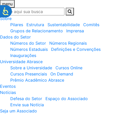
menu
Sobre
Pilares
Estrutura
Sustentabilidade
Comitês
Grupos de Relacionamento
Imprensa
Dados do Setor
Números do Setor
Números Regionais
Números Estaduais
Definições e Convenções
Inaugurações
Universidade Abrasce
Sobre a Universidade
Cursos Online
Cursos Presenciais
On Demand
Prêmio Acadêmico Abrasce
Eventos
Notícias
Defesa do Setor
Espaço do Associado
Envie sua Notícia
Seja um Associado