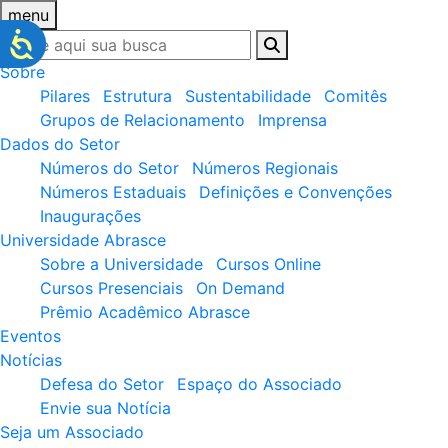
menu
Sobre
Pilares
Estrutura
Sustentabilidade
Comitês
Grupos de Relacionamento
Imprensa
Dados do Setor
Números do Setor
Números Regionais
Números Estaduais
Definições e Convenções
Inaugurações
Universidade Abrasce
Sobre a Universidade
Cursos Online
Cursos Presenciais
On Demand
Prêmio Acadêmico Abrasce
Eventos
Notícias
Defesa do Setor
Espaço do Associado
Envie sua Notícia
Seja um Associado