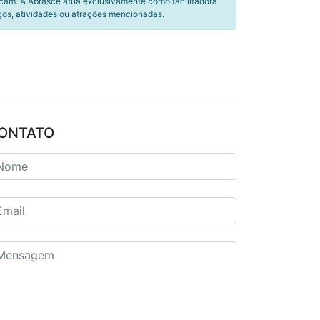
icam. A Abrasce atua exclusivamente como facilitadora
ços, atividades ou atrações mencionadas.
ONTATO