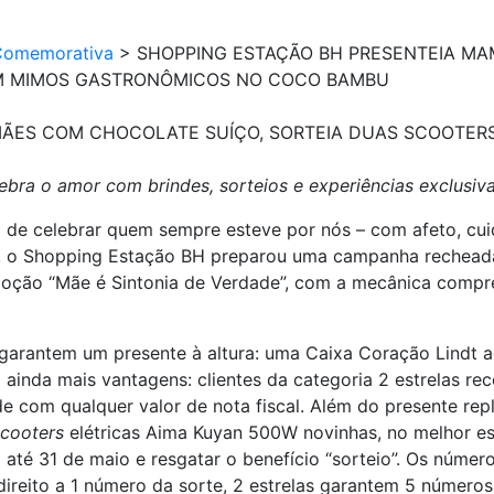
Comemorativa
>
SHOPPING ESTAÇÃO BH PRESENTEIA MA
EM MIMOS GASTRONÔMICOS NO COCO BAMBU
ÃES COM CHOCOLATE SUÍÇO, SORTEIA DUAS SCOOTERS
bra o amor com brindes, sorteios e experiências exclusiv
de celebrar quem sempre esteve por nós – com afeto, cuid
, o Shopping Estação BH preparou uma campanha recheada 
omoção “Mãe é Sintonia de Verdade”, com a mecânica compr
arantem um presente à altura: uma Caixa Coração Lindt ao 
 ainda mais vantagens: clientes da categoria 2 estrelas
e com qualquer valor de nota fiscal. Além do presente repl
scooters
elétricas Aima Kuyan 500W novinhas, no melhor estil
p
até 31 de maio e resgatar o benefício “sorteio”. Os númer
direito a 1 número da sorte, 2 estrelas garantem 5 números 