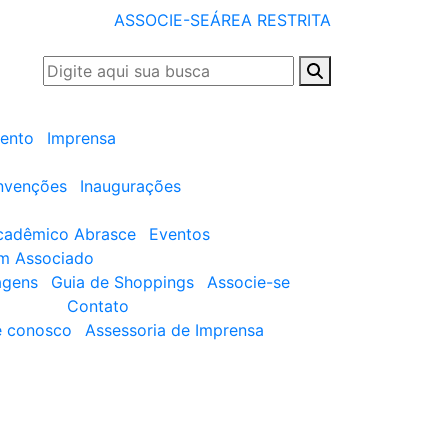
ASSOCIE-SE
ÁREA RESTRITA
ento
Imprensa
nvenções
Inaugurações
cadêmico Abrasce
Eventos
um Associado
agens
Guia de Shoppings
Associe-se
Contato
e conosco
Assessoria de Imprensa