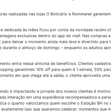
ras realizadas nas lojas O Boticário e Rommanel garantem
te dedicada às mães ficou por conta da novidade recém-
antagens exclusivas dentro do
app
do
mall.
Nas compras a p
 E para deixar o momento ainda mais leve e divertido para 
e durante o almoço de domingo – enquanto os adultos apro
mento entra nessa sintonia de benefícios. Clientes cadast
hopping garantindo 10% off para quem é 1 estrela, 50% par
 momento em que chega até a saída, o cliente aproveita uma
endo e impactando a jornada dos nossos clientes é motiv
ada interação em uma experiência recompensadora e perso
ca o quanto valorizamos quem escolhe o Estação BH no se
 é exatamente isso que queremos celebrar: momentos que