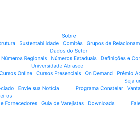
Sobre
trutura
Sustentabilidade
Comitês
Grupos de Relacionam
Dados do Setor
Números Regionais
Números Estaduais
Definições e Co
Universidade Abrasce
Cursos Online
Cursos Presenciais
On Demand
Prêmio A
Seja 
ociado
Envie sua Notícia
Programa Constelar
Vant
eiros
de Fornecedores
Guia de Varejistas
Downloads
Fal