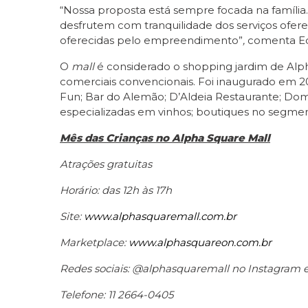
“Nossa proposta está sempre focada na família
desfrutem com tranquilidade dos serviços ofer
oferecidas pelo empreendimento”
,
comenta Ed
O
mall
é considerado o shopping jardim de Alph
comerciais convencionais. Foi inaugurado em 2011
Fun; Bar do Alemão; D’Aldeia Restaurante; Dom 
especializadas em vinhos; boutiques no segmen
Mês das Crianças no Alpha Square Mall
Atrações gratuitas
Horário: das 12h às 17h
Site:
www.alphasquaremall.com.br
Marketplace:
www.alphasquareon.com.br
Redes sociais: @alphasquaremall no Instagram 
Telefone: 11 2664-0405