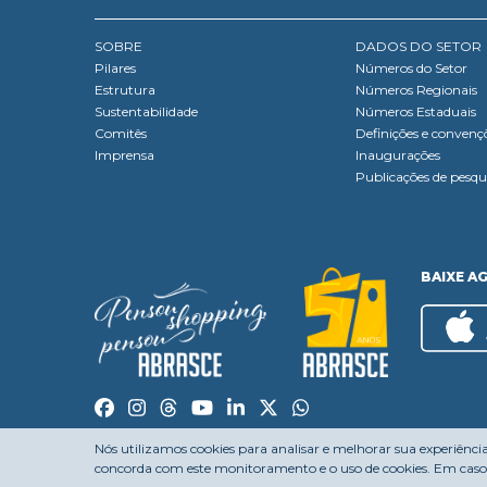
SOBRE
DADOS DO SETOR
Pilares
Números do Setor
Estrutura
Números Regionais
Sustentabilidade
Números Estaduais
Comitês
Definições e convenç
Imprensa
Inaugurações
Publicações de pesqu
BAIXE A
Nós utilizamos cookies para analisar e melhorar sua experiênci
concorda com este monitoramento e o uso de cookies. Em caso 