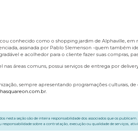
icou conhecido como o shopping jardim de Alphaville, em r
iferenciada, assinada por Pablo Slemenson -quem também id
adável e acolhedor para o cliente fazer suas compras, pas
el nas áreas comuns, possui serviços de entrega por delive
ação, sempre apresentando programações culturais, de en
hasquareon.com.br
.
dos nesta seção são de inteira responsabilidade dos associados que os publicam
 responsabilidade sobre a contratação, execução ou qualidade de serviços, ati