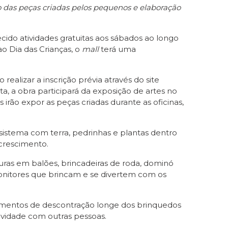
das peças criadas pelos pequenos e elaboração
cido atividades gratuitas aos sábados ao longo
o Dia das Crianças, o
mall
terá uma
realizar a inscrição prévia através do site
a, a obra participará da exposição de artes no
irão expor as peças criadas durante as oficinas,
ssistema com terra, pedrinhas e plantas dentro
crescimento.
uras em balões, brincadeiras de roda, dominó
 monitores que brincam e se divertem com os
mentos de descontração longe dos brinquedos
tividade com outras pessoas.