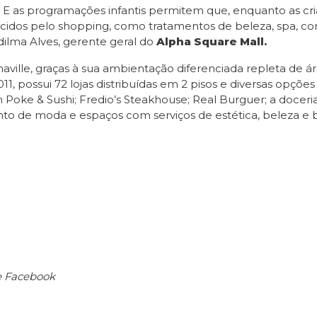
. E as programações infantis permitem que, enquanto as cr
ecidos pelo shopping, como tratamentos de beleza, spa, co
ilma Alves, gerente geral do
Alpha Square Mall.
aville, graças à sua ambientação diferenciada repleta de
, possui 72 lojas distribuídas em 2 pisos e diversas opções
Poke & Sushi; Fredio’s Steakhouse; Real Burguer; a doceria
to de moda e espaços com serviços de estética, beleza e 
e Facebook