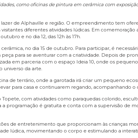
ades, como oficinas de pintura em cerâmica com exposição 
de lazer de Alphaville e região. O empreendimento tem ofere
 visitantes diferentes atividades lúdicas. Em comemoração a
tubro e no dia 12, das 12h às 17h.
cerâmica, no dia 15 de outubro. Para participar, é necessário 
peça para se aventurar com a criatividade. Depois de pront
alizada em parceria com o espaço Ideia 10, onde os pequenos 
universo da arte.
cina de terrário, onde a garotada irá criar um pequeno eco
 levar para casa e continuarem regando, acompanhando o 
o Topete, com atividades como paraquedas colorido, escult
 Toda a programação é gratuita e conta com a supervisão de
ções de entretenimento que proporcionam às crianças mo
vidade lúdica, movimentando o corpo e estimulando a intera