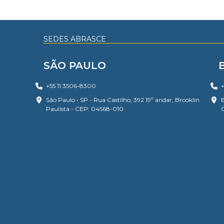
SEDES ABRASCE
SÃO PAULO
+55 11 3506-8300
+
São Paulo • SP - Rua Castilho, 392 19º andar, Brooklin
B
Paulista - CEP: 04568-010