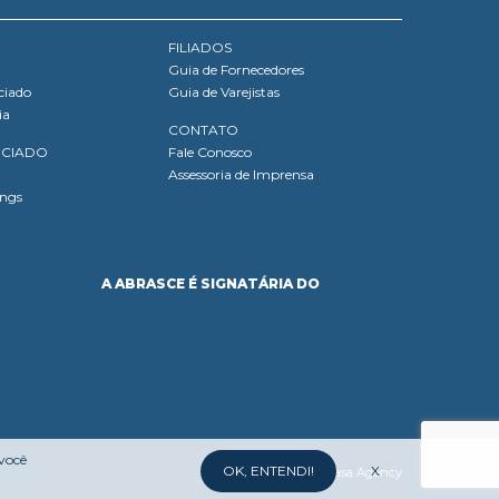
FILIADOS
Guia de Fornecedores
ciado
Guia de Varejistas
ia
CONTATO
OCIADO
Fale Conosco
Assessoria de Imprensa
ings
A ABRASCE É SIGNATÁRIA DO
 você
OK, ENTENDI!
X
Desenvolvido por:
Mufasa Agency