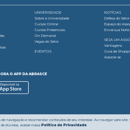
UNIVERSIDADE
NOTÍCIAS
Sobre a Universidade
Defesa do Setor
Cursos Online
Espaço do Asso
Cursos Presenciais
Envie sua Notíc
ões
On Demand
SEJA UM ASS
Vagas do Setor
Vantagens
isas
EVENTOS
Guia de Shopp
Associe-se
GORA O APP DA ABRASCE
a de navegação e recomendar conteúdos de seu interesse. Ao navegar pelo site,
de dúvidas, acesse nossa
Política de Privacidade
.