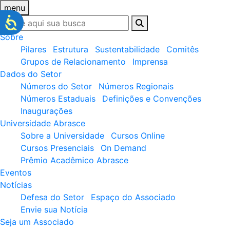
menu
Sobre
Pilares
Estrutura
Sustentabilidade
Comitês
Grupos de Relacionamento
Imprensa
Dados do Setor
Números do Setor
Números Regionais
Números Estaduais
Definições e Convenções
Inaugurações
Universidade Abrasce
Sobre a Universidade
Cursos Online
Cursos Presenciais
On Demand
Prêmio Acadêmico Abrasce
Eventos
Notícias
Defesa do Setor
Espaço do Associado
Envie sua Notícia
Seja um Associado