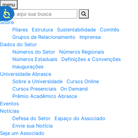
menu
Sobre
Pilares
Estrutura
Sustentabilidade
Comitês
Grupos de Relacionamento
Imprensa
Dados do Setor
Números do Setor
Números Regionais
Números Estaduais
Definições e Convenções
Inaugurações
Universidade Abrasce
Sobre a Universidade
Cursos Online
Cursos Presenciais
On Demand
Prêmio Acadêmico Abrasce
Eventos
Notícias
Defesa do Setor
Espaço do Associado
Envie sua Notícia
Seja um Associado