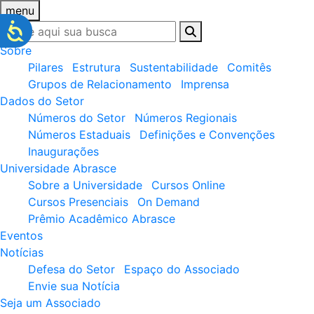
menu
Sobre
Pilares
Estrutura
Sustentabilidade
Comitês
Grupos de Relacionamento
Imprensa
Dados do Setor
Números do Setor
Números Regionais
Números Estaduais
Definições e Convenções
Inaugurações
Universidade Abrasce
Sobre a Universidade
Cursos Online
Cursos Presenciais
On Demand
Prêmio Acadêmico Abrasce
Eventos
Notícias
Defesa do Setor
Espaço do Associado
Envie sua Notícia
Seja um Associado