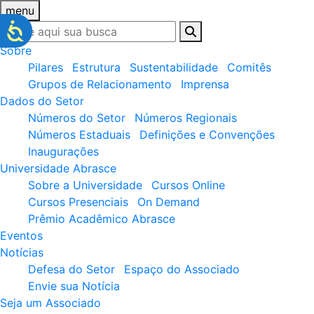
menu
Sobre
Pilares
Estrutura
Sustentabilidade
Comitês
Grupos de Relacionamento
Imprensa
Dados do Setor
Números do Setor
Números Regionais
Números Estaduais
Definições e Convenções
Inaugurações
Universidade Abrasce
Sobre a Universidade
Cursos Online
Cursos Presenciais
On Demand
Prêmio Acadêmico Abrasce
Eventos
Notícias
Defesa do Setor
Espaço do Associado
Envie sua Notícia
Seja um Associado