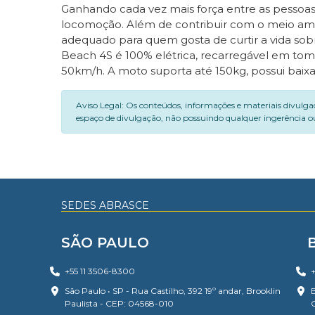
Ganhando cada vez mais força entre as pessoas
locomoção. Além de contribuir com o meio ambi
adequado para quem gosta de curtir a vida sob
Beach 4S é 100% elétrica, recarregável em t
50km/h. A moto suporta até 150kg, possui baixa
Aviso Legal: Os conteúdos, informações e materiais divulga
espaço de divulgação, não possuindo qualquer ingerência ou
SEDES ABRASCE
SÃO PAULO
+55 11 3506-8300
+
São Paulo • SP - Rua Castilho, 392 19º andar, Brooklin
B
Paulista - CEP: 04568-010