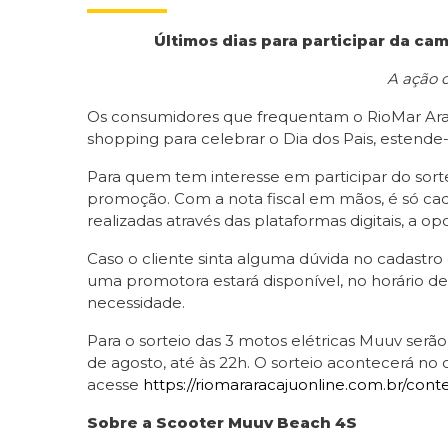
Últimos dias para participar da c
A ação 
Os consumidores que frequentam o RioMar Araca
shopping para celebrar o Dia dos Pais, estende
Para quem tem interesse em participar do sortei
promoção. Com a nota fiscal em mãos, é só ca
realizadas através das plataformas digitais, a o
Caso o cliente sinta alguma dúvida no cadastro d
uma promotora estará disponível, no horário de
necessidade.
Para o sorteio das 3 motos elétricas Muuv serão
de agosto, até às 22h. O sorteio acontecerá no
acesse
https://riomararacajuonline.com.br/cont
Sobre a Scooter Muuv Beach 4S