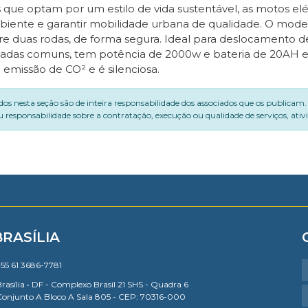
 que optam por um estilo de vida sustentável, as motos elé
ente e garantir mobilidade urbana de qualidade. O model
re duas rodas, de forma segura. Ideal para deslocamento d
omadas comuns, tem potência de 2000w e bateria de 20AH 
 emissão de CO² e é silenciosa.
dos nesta seção são de inteira responsabilidade dos associados que os publicam
 responsabilidade sobre a contratação, execução ou qualidade de serviços, ati
BRASÍLIA
55 61 3686-7781
rasília • DF - Complexo Brasil 21 SHS - Quadra 6
Conjunto A Bloco A Sala 805 - CEP: 70316-000