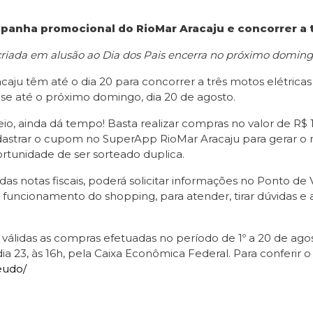
ampanha promocional do RioMar Aracaju e concorrer a 
criada em alusão ao Dia dos Pais encerra no próximo domingo
ju têm até o dia 20 para concorrer a três motos elétrica
-se até o próximo domingo, dia 20 de agosto.
o, ainda dá tempo! Basta realizar compras no valor de R$ 150
dastrar o cupom no SuperApp RioMar Aracaju para gerar o 
portunidade de ser sorteado duplica.
as notas fiscais, poderá solicitar informações no Ponto de 
 funcionamento do shopping, para atender, tirar dúvidas e 
 válidas as compras efetuadas no período de 1º a 20 de agos
 dia 23, às 16h, pela Caixa Econômica Federal. Para confer
eudo/