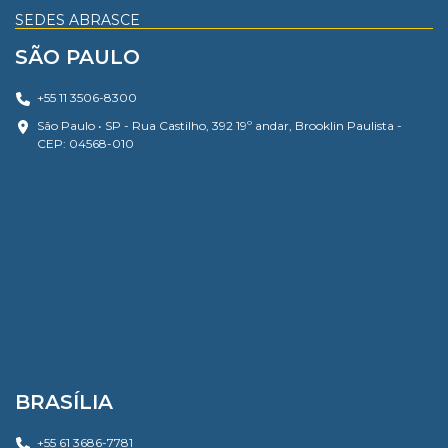
SEDES ABRASCE
SÃO PAULO
+55 11 3506-8300
São Paulo • SP - Rua Castilho, 392 19º andar, Brooklin Paulista -
CEP: 04568-010
BRASÍLIA
+55 61 3686-7781