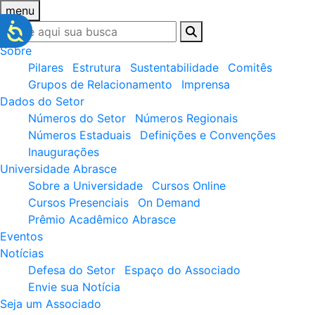
menu
Sobre
Pilares
Estrutura
Sustentabilidade
Comitês
Grupos de Relacionamento
Imprensa
Dados do Setor
Números do Setor
Números Regionais
Números Estaduais
Definições e Convenções
Inaugurações
Universidade Abrasce
Sobre a Universidade
Cursos Online
Cursos Presenciais
On Demand
Prêmio Acadêmico Abrasce
Eventos
Notícias
Defesa do Setor
Espaço do Associado
Envie sua Notícia
Seja um Associado