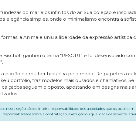
ofundezas do mar e os infinitos do ar. Sua coleção é inspira
da elegância simples, onde o minimalismo encontra a sofis
formas, a Animale uniu a liberdade da expressão artística c
e Bischoff ganhou o tema “RESORT” e foi desenvolvido co
”.
a a paixão da mulher brasileira pela moda. De papetes a c
 seu portfólio, traz modelos mais ousados e chamativos. Se
e calçados seguem o oposto, apostando em designs mais arr
lizados.
dos nesta seção são de inteira responsabilidade dos associados que os publicam
 responsabilidade sobre a contratação, execução ou qualidade de serviços, ati