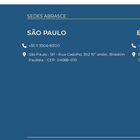
SEDES ABRASCE
SÃO PAULO
+55 11 3506-8300
+
São Paulo • SP - Rua Castilho, 392 19º andar, Brooklin
B
Paulista - CEP: 04568-010