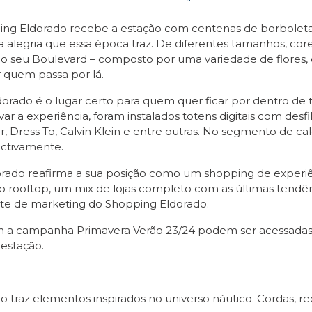
ng Eldorado recebe a estação com centenas de borboletas s
 alegria que essa época traz. De diferentes tamanhos, core
 seu Boulevard – composto por uma variedade de flores, 
r quem passa por lá.
rado é o lugar certo para quem quer ficar por dentro de 
 a experiência, foram instalados totens digitais com desfi
 Dress To, Calvin Klein e entre outras. No segmento de cal
pectivamente.
rado reafirma a sua posição como um shopping de experiê
ooftop, um mix de lojas completo com as últimas tendênc
rente de marketing do Shopping Eldorado.
m a campanha Primavera Verão 23/24 podem ser acessada
estação.
 traz elementos inspirados no universo náutico. Cordas, re