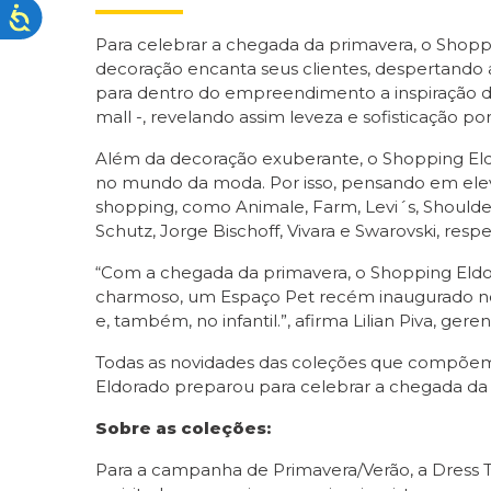
Para celebrar a chegada da primavera, o Shoppi
decoração encanta seus clientes, despertando a
para dentro do empreendimento a inspiração do
mall -, revelando assim leveza e sofisticação po
Além da decoração exuberante, o Shopping Eldo
no mundo da moda. Por isso, pensando em elevar
shopping, como Animale, Farm, Levi´s, Shoulder,
Schutz, Jorge Bischoff, Vivara e Swarovski, res
“Com a chegada da primavera, o Shopping Eldo
charmoso, um Espaço Pet recém inaugurado no r
e, também, no infantil.”, afirma Lilian Piva, ge
Todas as novidades das coleções que compõe
Eldorado preparou para celebrar a chegada da 
Sobre as coleções:
Para a campanha de Primavera/Verão, a Dress To