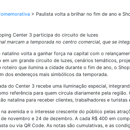
Comemorativa
>
Paulista volta a brilhar no fim de ano e Sh
pping Center 3 participa do circuito de luzes
l marcam a temporada no centro comercial, que se integra 
o natalino volta a ganhar força na capital com o relançam
 em um grande circuito de luzes, cenários temáticos, proj
 roteiro que ilumina a cidade durante o fim de ano, o Shopp
 um dos endereços mais simbólicos da temporada.
da do Center 3 recebe uma iluminação especial, integrando
mo referência para quem circula diariamente pela região.
ão natalina para receber clientes, trabalhadores e turista
a avenida e o interesse crescente do público pelas atraçõ
17 de novembro e 24 de dezembro. A cada R$ 400 em comp
usta ou via QR Code. As notas são cumulativas, e as condi