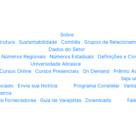
Sobre
trutura
Sustentabilidade
Comitês
Grupos de Relacionam
Dados do Setor
Números Regionais
Números Estaduais
Definições e Co
Universidade Abrasce
Cursos Online
Cursos Presenciais
On Demand
Prêmio A
Seja 
ociado
Envie sua Notícia
Programa Constelar
Vant
eiros
de Fornecedores
Guia de Varejistas
Downloads
Fal