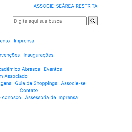
ASSOCIE-SE
ÁREA RESTRITA
ento
Imprensa
nvenções
Inaugurações
cadêmico Abrasce
Eventos
um Associado
agens
Guia de Shoppings
Associe-se
Contato
e conosco
Assessoria de Imprensa