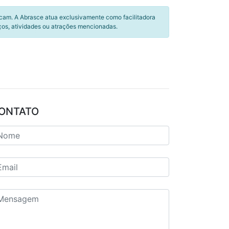
icam. A Abrasce atua exclusivamente como facilitadora
ços, atividades ou atrações mencionadas.
ONTATO