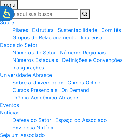
menu
Sobre
Pilares
Estrutura
Sustentabilidade
Comitês
Grupos de Relacionamento
Imprensa
Dados do Setor
Números do Setor
Números Regionais
Números Estaduais
Definições e Convenções
Inaugurações
Universidade Abrasce
Sobre a Universidade
Cursos Online
Cursos Presenciais
On Demand
Prêmio Acadêmico Abrasce
Eventos
Notícias
Defesa do Setor
Espaço do Associado
Envie sua Notícia
Seja um Associado