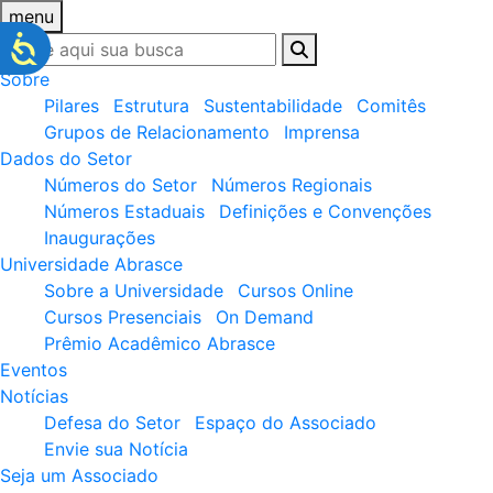
menu
Sobre
Pilares
Estrutura
Sustentabilidade
Comitês
Grupos de Relacionamento
Imprensa
Dados do Setor
Números do Setor
Números Regionais
Números Estaduais
Definições e Convenções
Inaugurações
Universidade Abrasce
Sobre a Universidade
Cursos Online
Cursos Presenciais
On Demand
Prêmio Acadêmico Abrasce
Eventos
Notícias
Defesa do Setor
Espaço do Associado
Envie sua Notícia
Seja um Associado