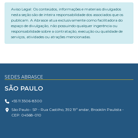
Aviso Legal: Os conteúdos, informações e materiais divulgados
nesta seção são de inteira responsabilidade dos associados que os
publicam. A Abrasce atua exclusivamente como facilitadora do
espaço de divulgação, não possuindo qualquer ingerência ou
responsabilidade sobre a contratação, execução ou qualidade de
serviços, atividades ou atrações mencionadas.
SEDES ABRASCE
SÃO PAULO
+55 11 3506-8300
São Paulo • SP - Rua Castilho, 392 19º andar, Brooklin Paulista -
CEP: 04568-010