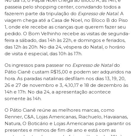
No dia 13, o Papai Noel chega ao Bloco A, às 14h, e
passeia pelo shopping center, convidando todos a
fazerem parte da tripulação do
Expresso de Natal
. A
viagem chega até a Casa de Noel, no Bloco B do Piso
1, onde ele recebe as crianças que querem fazer seu
pedido. O Bom Velhinho recebe as visitas de segunda-
feira a sábado, das 14h às 22h, e domingos e feriados,
das 12h às 20h. No dia 24, véspera do Natal, o horário
de visita é especial, das 10h às 17h.
Os ingressos para passear no
Expresso de Natal
do
Pátio Cianê custam R$15,00 e podem ser adquiridos na
hora. As paradas natalinas desfilam nos dias 13, 19, 20,
26 e 27 de novembro e 3, 4,10,17 e 18 de dezembro às
14h e 17h. No dia 24, a apresentação acontece
somente às 14h.
O Pátio Cianê reúne as melhores marcas, como
Renner, C&A, Lojas Americanas, Riachuelo, Havaianas,
Natura, O Boticário e Lojas Americanas para garantir os
presentes e mimos de fim de ano e está com as