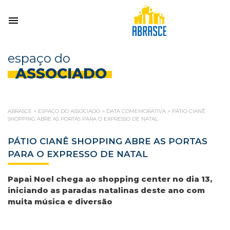
espaço do
ASSOCIADO
ABRASCE
>
ESPAÇO DO ASSOCIADO
>
DATA COMEMORATIVA
>
PÁTIO CIANÊ
SHOPPING ABRE AS PORTAS PARA O EXPRESSO DE NATAL
PÁTIO CIANÊ SHOPPING ABRE AS PORTAS
PARA O EXPRESSO DE NATAL
Papai Noel chega ao shopping center no dia 13,
iniciando as paradas natalinas deste ano com
muita música e diversão