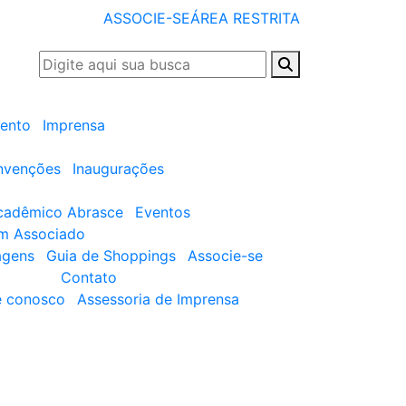
ASSOCIE-SE
ÁREA RESTRITA
ento
Imprensa
nvenções
Inaugurações
cadêmico Abrasce
Eventos
um Associado
agens
Guia de Shoppings
Associe-se
Contato
e conosco
Assessoria de Imprensa