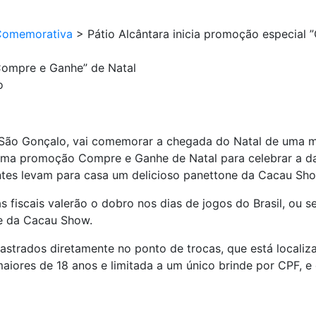
Comemorativa
>
Pátio Alcântara inicia promoção especial
”Compre e Ganhe” de Natal
o
 São Gonçalo, vai comemorar a chegada do Natal de uma ma
 uma promoção
Compre e Ganhe de Natal
para celebrar a d
antes levam para casa um delicioso
panettone da Cacau Sh
fiscais valerão o dobro nos dias de jogos do Brasil, ou se
e da Cacau Show.
dastrados
diretamente no ponto de trocas, que está localiz
iores de 18 anos e limitada a
um único brinde por CPF
, e