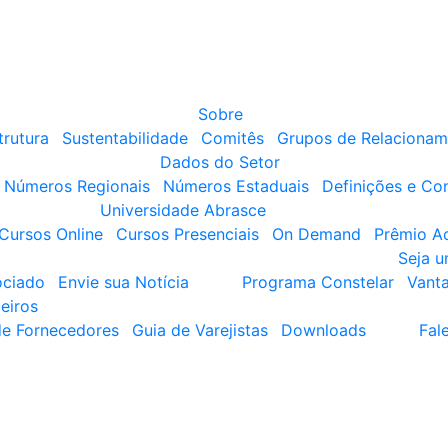
Sobre
trutura
Sustentabilidade
Comitês
Grupos de Relacionam
Dados do Setor
Números Regionais
Números Estaduais
Definições e Co
Universidade Abrasce
Cursos Online
Cursos Presenciais
On Demand
Prêmio A
Seja 
ociado
Envie sua Notícia
Programa Constelar
Vant
eiros
de Fornecedores
Guia de Varejistas
Downloads
Fal