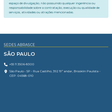
espaço de divulgação, não possuindo qualquer ingerência ou
responsabilidade sobre a contratação, execução ou qualidade de
serviços, atividades ou atrações mencionadas.
SEDES ABRASCE
SÃO PAULO
+55 11 3506-8300
São Paulo • SP - Rua Castilho, 392 19º andar, Brooklin Paulista -
CEP: 04568-010