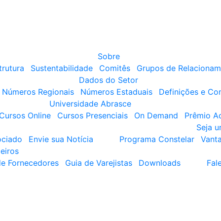
Sobre
trutura
Sustentabilidade
Comitês
Grupos de Relacionam
Dados do Setor
Números Regionais
Números Estaduais
Definições e Co
Universidade Abrasce
Cursos Online
Cursos Presenciais
On Demand
Prêmio A
Seja 
ociado
Envie sua Notícia
Programa Constelar
Vant
eiros
de Fornecedores
Guia de Varejistas
Downloads
Fal