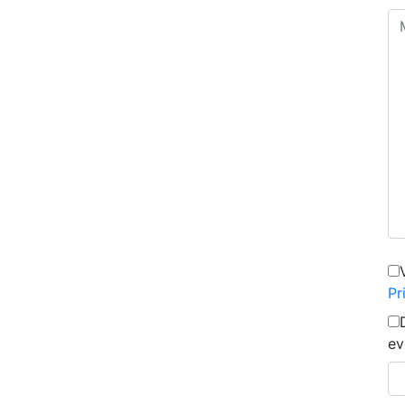
Pr
ev