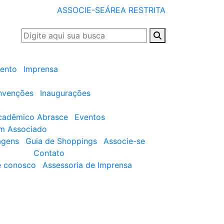
ASSOCIE-SE
ÁREA RESTRITA
ento
Imprensa
nvenções
Inaugurações
cadêmico Abrasce
Eventos
um Associado
agens
Guia de Shoppings
Associe-se
Contato
e conosco
Assessoria de Imprensa