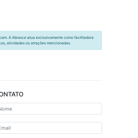
icam. A Abrasce atua exclusivamente como facilitadora
ços, atividades ou atrações mencionadas.
ONTATO