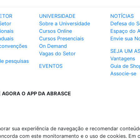
ETOR
UNIVERSIDADE
NOTÍCIAS
Setor
Sobre a Universidade
Defesa do S
ionais
Cursos Online
Espaço do 
aduais
Cursos Presenciais
Envie sua No
 convenções
On Demand
SEJA UM A
Vagas do Setor
Vantagens
de pesquisas
EVENTOS
Guia de Sho
Associe-se
E AGORA O APP DA ABRASCE
lhorar sua experiência de navegação e recomendar conteúd
 concorda com este monitoramento e o uso de cookies. Em 