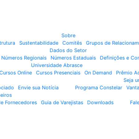
Sobre
trutura
Sustentabilidade
Comitês
Grupos de Relacionam
Dados do Setor
Números Regionais
Números Estaduais
Definições e Co
Universidade Abrasce
Cursos Online
Cursos Presenciais
On Demand
Prêmio A
Seja 
ociado
Envie sua Notícia
Programa Constelar
Vant
eiros
de Fornecedores
Guia de Varejistas
Downloads
Fal