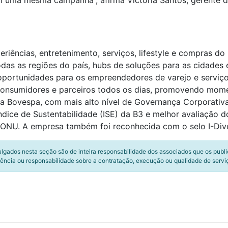
m uma mesma campanha”, afirma Victória Santos, gerente 
iências, entretenimento, serviços, lifestyle e compras do 
odas as regiões do país, hubs de soluções para as cidades 
 oportunidades para os empreendedores de varejo e serviç
 consumidores e parceiros todos os dias, promovendo mom
Bovespa, com mais alto nível de Governança Corporativa, 
dice de Sustentabilidade (ISE) da B3 e melhor avaliação d
ONU. A empresa também foi reconhecida com o selo I-Dive
ulgados nesta seção são de inteira responsabilidade dos associados que os publ
ência ou responsabilidade sobre a contratação, execução ou qualidade de servi