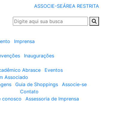
ASSOCIE-SE
ÁREA RESTRITA
ento
Imprensa
nvenções
Inaugurações
cadêmico Abrasce
Eventos
um Associado
agens
Guia de Shoppings
Associe-se
Contato
e conosco
Assessoria de Imprensa