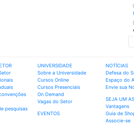
ETOR
UNIVERSIDADE
NOTÍCIAS
Setor
Sobre a Universidade
Defesa do S
ionais
Cursos Online
Espaço do 
aduais
Cursos Presenciais
Envie sua No
 convenções
On Demand
SEJA UM A
Vagas do Setor
Vantagens
de pesquisas
EVENTOS
Guia de Sho
Associe-se