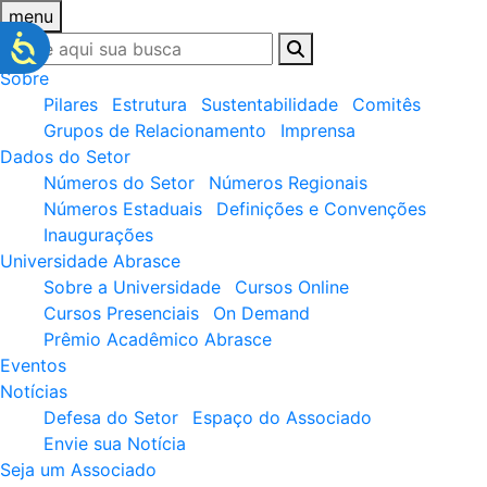
menu
Sobre
Pilares
Estrutura
Sustentabilidade
Comitês
Grupos de Relacionamento
Imprensa
Dados do Setor
Números do Setor
Números Regionais
Números Estaduais
Definições e Convenções
Inaugurações
Universidade Abrasce
Sobre a Universidade
Cursos Online
Cursos Presenciais
On Demand
Prêmio Acadêmico Abrasce
Eventos
Notícias
Defesa do Setor
Espaço do Associado
Envie sua Notícia
Seja um Associado