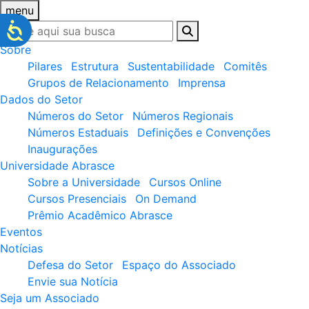
menu
Sobre
Pilares
Estrutura
Sustentabilidade
Comitês
Grupos de Relacionamento
Imprensa
Dados do Setor
Números do Setor
Números Regionais
Números Estaduais
Definições e Convenções
Inaugurações
Universidade Abrasce
Sobre a Universidade
Cursos Online
Cursos Presenciais
On Demand
Prêmio Acadêmico Abrasce
Eventos
Notícias
Defesa do Setor
Espaço do Associado
Envie sua Notícia
Seja um Associado