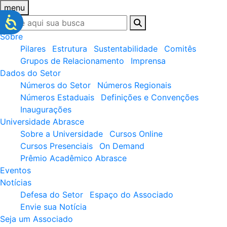
menu
Sobre
Pilares
Estrutura
Sustentabilidade
Comitês
Grupos de Relacionamento
Imprensa
Dados do Setor
Números do Setor
Números Regionais
Números Estaduais
Definições e Convenções
Inaugurações
Universidade Abrasce
Sobre a Universidade
Cursos Online
Cursos Presenciais
On Demand
Prêmio Acadêmico Abrasce
Eventos
Notícias
Defesa do Setor
Espaço do Associado
Envie sua Notícia
Seja um Associado