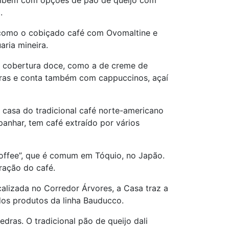
também com opções de pão de queijo com
.
, como o cobiçado café com Ovomaltine e
ria mineira.
 cobertura doce, como a de creme de
dras e conta também com cappuccinos, açaí
 casa do tradicional café norte-americano
mpanhar, tem café extraído por vários
offee”, que é comum em Tóquio, no Japão.
ração do café.
calizada no Corredor Árvores, a Casa traz a
dos produtos da linha Bauducco.
dras. O tradicional pão de queijo dali