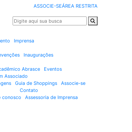
ASSOCIE-SE
ÁREA RESTRITA
ento
Imprensa
nvenções
Inaugurações
cadêmico Abrasce
Eventos
um Associado
agens
Guia de Shoppings
Associe-se
Contato
e conosco
Assessoria de Imprensa