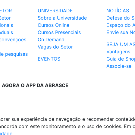
ETOR
UNIVERSIDADE
NOTÍCIAS
Setor
Sobre a Universidade
Defesa do S
ionais
Cursos Online
Espaço do 
aduais
Cursos Presenciais
Envie sua No
 convenções
On Demand
SEJA UM A
Vagas do Setor
Vantagens
de pesquisas
EVENTOS
Guia de Sho
Associe-se
E AGORA O APP DA ABRASCE
lhorar sua experiência de navegação e recomendar conteúd
 concorda com este monitoramento e o uso de cookies. Em 
cidade
.