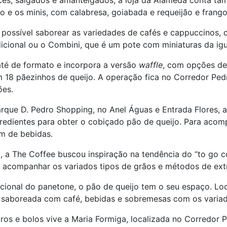
oces, salgados e amanteigados, a loja da Alameda conta 
 e os minis, com calabresa, goiabada e requeijão e frango
é possível saborear as variedades de cafés e cappuccinos
cional ou o Combini, que é um pote com miniaturas da igua
té de formato e incorpora a versão
waffle
, com opções de
m 18 pãezinhos de queijo. A operação fica no Corredor Pe
ões.
que D. Pedro Shopping, no Anel Águas e Entrada Flores, a
 ingredientes para obter o cobiçado pão de queijo. Para aco
m de bebidas.
 a The Coffee buscou inspiração na tendência do “to go c
a acompanhar os variados tipos de grãos e métodos de ext
icional do panetone, o pão de queijo tem o seu espaço. Lo
ser saboreada com café, bebidas e sobremesas com os varia
os e bolos vive a Maria Formiga, localizada no Corredor Pe