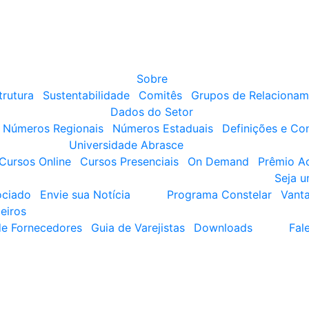
Sobre
trutura
Sustentabilidade
Comitês
Grupos de Relacionam
Dados do Setor
Números Regionais
Números Estaduais
Definições e Co
Universidade Abrasce
Cursos Online
Cursos Presenciais
On Demand
Prêmio A
Seja 
ociado
Envie sua Notícia
Programa Constelar
Vant
eiros
de Fornecedores
Guia de Varejistas
Downloads
Fal