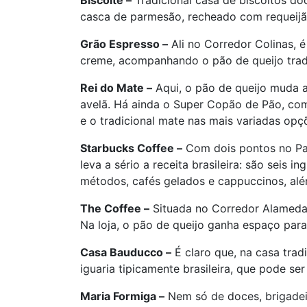
Biscoitê –
Tradicional casa de biscoitos d
casca de parmesão, recheado com requeijão
Grão Espresso –
Ali no Corredor Colinas, 
creme, acompanhando o pão de queijo tradi
Rei do Mate –
Aqui, o pão de queijo muda a
avelã. Há ainda o Super Copão de Pão, co
e o tradicional mate nas mais variadas opç
Starbucks Coffee –
Com dois pontos no Par
leva a sério a receita brasileira: são seis
métodos, cafés gelados e cappuccinos, alé
The Coffee –
Situada no Corredor Alameda,
Na loja, o pão de queijo ganha espaço par
Casa Bauducco –
É claro que, na casa trad
iguaria tipicamente brasileira, que pode 
Maria Formiga –
Nem só de doces, brigadeir