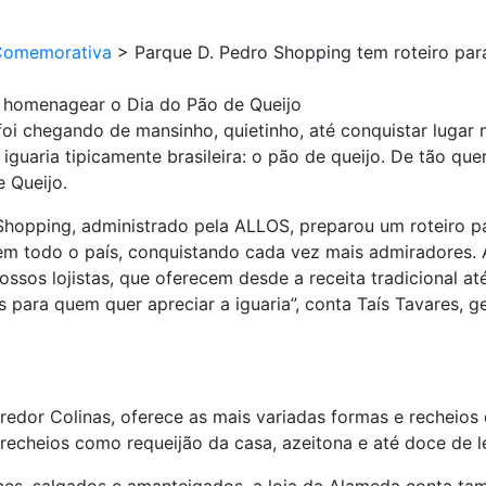
Comemorativa
>
Parque D. Pedro Shopping tem roteiro pa
a homenagear o Dia do Pão de Queijo
oi chegando de mansinho, quietinho, até conquistar lugar 
iguaria tipicamente brasileira: o pão de queijo. De tão qu
e Queijo.
 Shopping, administrado pela ALLOS, preparou um roteiro p
 em todo o país, conquistando cada vez mais admiradores. 
ssos lojistas, que oferecem desde a receita tradicional a
is para quem quer apreciar a iguaria”, conta Taís Tavares, 
edor Colinas, oferece as mais variadas formas e recheios d
recheios como requeijão da casa, azeitona e até doce de le