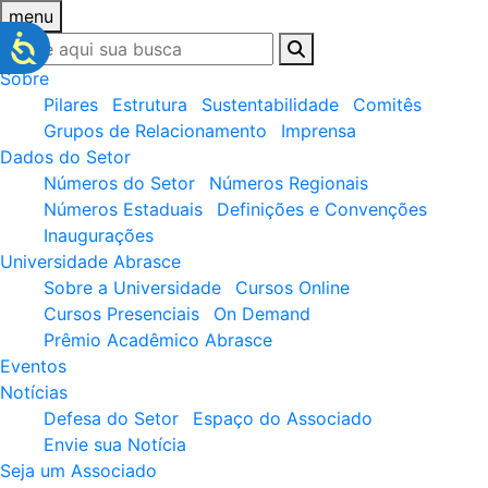
menu
Sobre
Pilares
Estrutura
Sustentabilidade
Comitês
Grupos de Relacionamento
Imprensa
Dados do Setor
Números do Setor
Números Regionais
Números Estaduais
Definições e Convenções
Inaugurações
Universidade Abrasce
Sobre a Universidade
Cursos Online
Cursos Presenciais
On Demand
Prêmio Acadêmico Abrasce
Eventos
Notícias
Defesa do Setor
Espaço do Associado
Envie sua Notícia
Seja um Associado