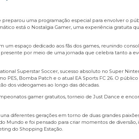
e preparou uma programação especial para envolver o públ
emático está o Nostalgia Gamer, uma experiência gratuita 
em um espaço dedicado aos fãs dos games, reunindo consol
 presente por meio de uma jornada que celebra tanto a e
ational Superstar Soccer, sucesso absoluto no Super Ninte
 como PES, Bomba Patch e o atual EA Sports FC 26. O públic
ão dos videogames ao longo das décadas.
peonatos gamer gratuitos, torneio de Just Dance e encontr
na diferentes gerações em torno de duas grandes paixões:
o Mundo e foi pensado para criar momentos de diversão, i
keting do Shopping Estação.