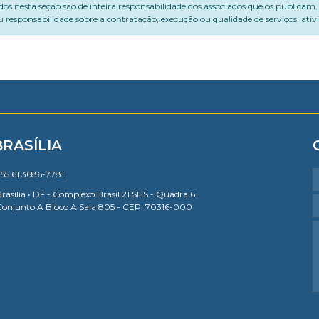
dos nesta seção são de inteira responsabilidade dos associados que os publicam
 responsabilidade sobre a contratação, execução ou qualidade de serviços, ati
BRASÍLIA
55 61 3686-7781
rasília • DF - Complexo Brasil 21 SHS - Quadra 6
Conjunto A Bloco A Sala 805 - CEP: 70316-000