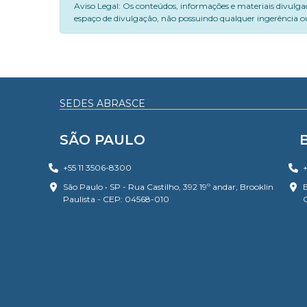
Aviso Legal: Os conteúdos, informações e materiais divulga
espaço de divulgação, não possuindo qualquer ingerência ou
SEDES ABRASCE
SÃO PAULO
+55 11 3506-8300
+
São Paulo • SP - Rua Castilho, 392 19º andar, Brooklin
B
Paulista - CEP: 04568-010