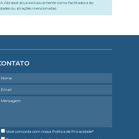
. A Abrasce atua exclusivamente como facilitadora do
vidades ou atrações mencionadas.
CONTATO
Você concorda com nossa
Política de Privacidade
*