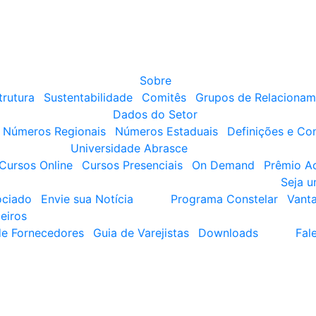
Sobre
trutura
Sustentabilidade
Comitês
Grupos de Relacionam
Dados do Setor
Números Regionais
Números Estaduais
Definições e Co
Universidade Abrasce
Cursos Online
Cursos Presenciais
On Demand
Prêmio A
Seja 
ociado
Envie sua Notícia
Programa Constelar
Vant
eiros
de Fornecedores
Guia de Varejistas
Downloads
Fal