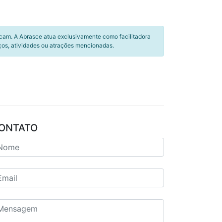
icam. A Abrasce atua exclusivamente como facilitadora
ços, atividades ou atrações mencionadas.
ONTATO