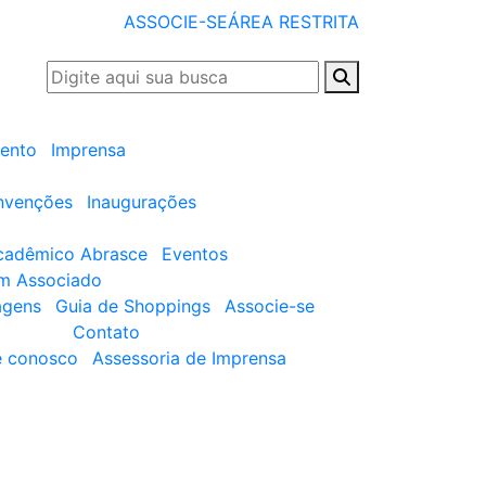
ASSOCIE-SE
ÁREA RESTRITA
ento
Imprensa
nvenções
Inaugurações
cadêmico Abrasce
Eventos
um Associado
agens
Guia de Shoppings
Associe-se
Contato
e conosco
Assessoria de Imprensa