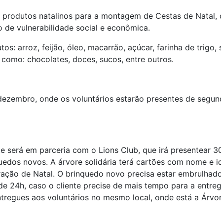
 e produtos natalinos para a montagem de Cestas de Natal, 
o de vulnerabilidade social e econômica.
: arroz, feijão, óleo, macarrão, açúcar, farinha de trigo, sa
 como: chocolates, doces, sucos, entre outros.
dezembro, onde os voluntários estarão presentes de segu
e será em parceria com o Lions Club, que irá presentear 3
uedos novos. A árvore solidária terá cartões com nome e id
ração de Natal. O brinquedo novo precisa estar embrulhad
de 24h, caso o cliente precise de mais tempo para a entreg
ntregues aos voluntários no mesmo local, onde está a Árvor