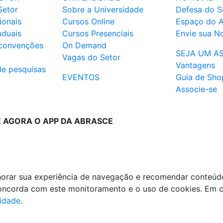
Setor
Sobre a Universidade
Defesa do S
ionais
Cursos Online
Espaço do 
aduais
Cursos Presenciais
Envie sua No
 convenções
On Demand
SEJA UM A
Vagas do Setor
Vantagens
de pesquisas
EVENTOS
Guia de Sho
Associe-se
E AGORA O APP DA ABRASCE
lhorar sua experiência de navegação e recomendar conteúd
 concorda com este monitoramento e o uso de cookies. Em 
cidade
.