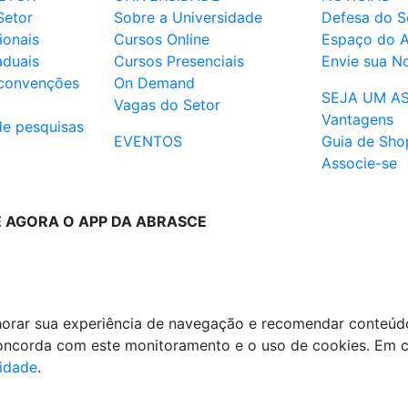
Setor
Sobre a Universidade
Defesa do S
ionais
Cursos Online
Espaço do 
aduais
Cursos Presenciais
Envie sua No
 convenções
On Demand
SEJA UM A
Vagas do Setor
Vantagens
de pesquisas
EVENTOS
Guia de Sho
Associe-se
E AGORA O APP DA ABRASCE
lhorar sua experiência de navegação e recomendar conteúd
 concorda com este monitoramento e o uso de cookies. Em 
cidade
.