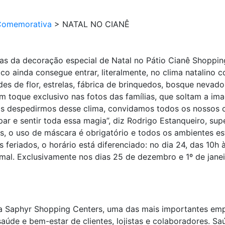
Comemorativa
>
NATAL NO CIANÊ
ias da decoração especial de Natal no Pátio Cianê Shopp
co ainda consegue entrar, literalmente, no clima natalino 
edes de flor, estrelas, fábrica de brinquedos, bosque neva
m toque exclusivo nas fotos das famílias, que soltam a im
os despedirmos desse clima, convidamos todos os nossos c
par e sentir toda essa magia”, diz Rodrigo Estanqueiro, su
es, o uso de máscara é obrigatório e todos os ambientes e
 feriados, o horário está diferenciado: no dia 24, das 10h à
mal. Exclusivamente nos dias 25 de dezembro e 1º de janeir
la Saphyr Shopping Centers, uma das mais importantes emp
úde e bem-estar de clientes, lojistas e colaboradores. Sa