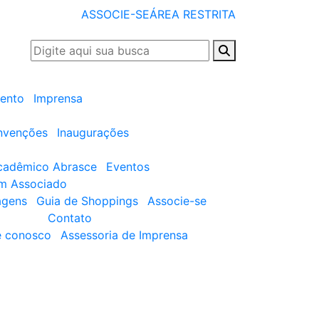
ASSOCIE-SE
ÁREA RESTRITA
ento
Imprensa
nvenções
Inaugurações
cadêmico Abrasce
Eventos
um Associado
agens
Guia de Shoppings
Associe-se
Contato
e conosco
Assessoria de Imprensa