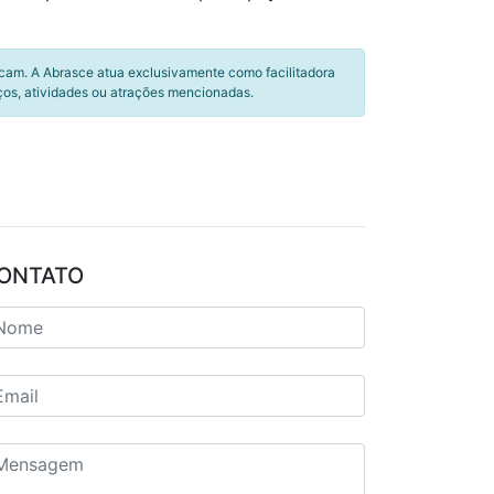
icam. A Abrasce atua exclusivamente como facilitadora
ços, atividades ou atrações mencionadas.
ONTATO