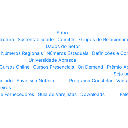
Sobre
trutura
Sustentabilidade
Comitês
Grupos de Relacionam
Dados do Setor
Números Regionais
Números Estaduais
Definições e Co
Universidade Abrasce
Cursos Online
Cursos Presenciais
On Demand
Prêmio A
Seja 
ociado
Envie sua Notícia
Programa Constelar
Vant
eiros
de Fornecedores
Guia de Varejistas
Downloads
Fal