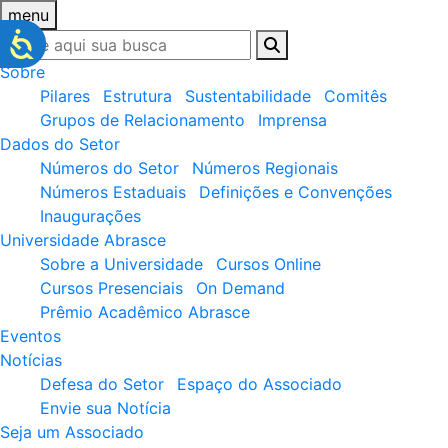
menu
Sobre
Pilares
Estrutura
Sustentabilidade
Comitês
Grupos de Relacionamento
Imprensa
Dados do Setor
Números do Setor
Números Regionais
Números Estaduais
Definições e Convenções
Inaugurações
Universidade Abrasce
Sobre a Universidade
Cursos Online
Cursos Presenciais
On Demand
Prêmio Acadêmico Abrasce
Eventos
Notícias
Defesa do Setor
Espaço do Associado
Envie sua Notícia
Seja um Associado