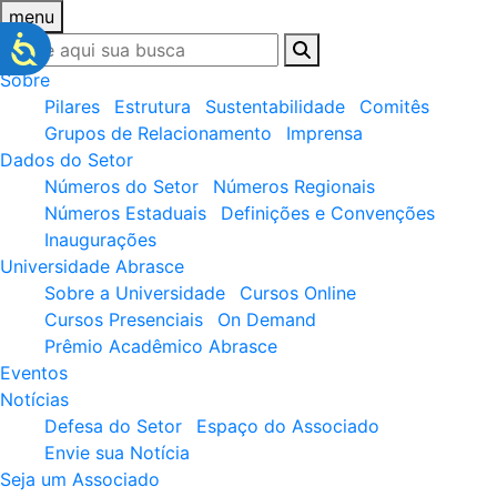
menu
Sobre
Pilares
Estrutura
Sustentabilidade
Comitês
Grupos de Relacionamento
Imprensa
Dados do Setor
Números do Setor
Números Regionais
Números Estaduais
Definições e Convenções
Inaugurações
Universidade Abrasce
Sobre a Universidade
Cursos Online
Cursos Presenciais
On Demand
Prêmio Acadêmico Abrasce
Eventos
Notícias
Defesa do Setor
Espaço do Associado
Envie sua Notícia
Seja um Associado