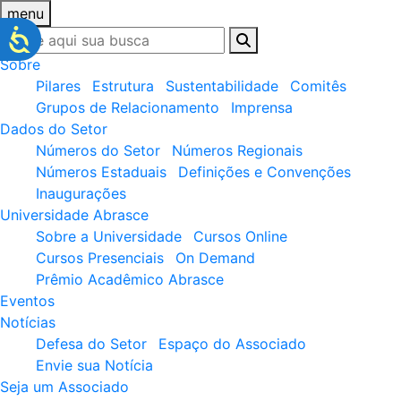
menu
Sobre
Pilares
Estrutura
Sustentabilidade
Comitês
Grupos de Relacionamento
Imprensa
Dados do Setor
Números do Setor
Números Regionais
Números Estaduais
Definições e Convenções
Inaugurações
Universidade Abrasce
Sobre a Universidade
Cursos Online
Cursos Presenciais
On Demand
Prêmio Acadêmico Abrasce
Eventos
Notícias
Defesa do Setor
Espaço do Associado
Envie sua Notícia
Seja um Associado