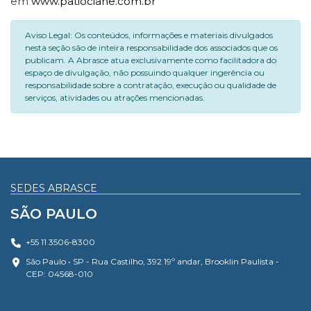
em
www.patiociane.com.br
Aviso Legal: Os conteúdos, informações e materiais divulgados
nesta seção são de inteira responsabilidade dos associados que os
publicam. A Abrasce atua exclusivamente como facilitadora do
espaço de divulgação, não possuindo qualquer ingerência ou
responsabilidade sobre a contratação, execução ou qualidade de
serviços, atividades ou atrações mencionadas.
SEDES ABRASCE
SÃO PAULO
+55 11 3506-8300
São Paulo • SP - Rua Castilho, 392 19º andar, Brooklin Paulista -
CEP: 04568-010