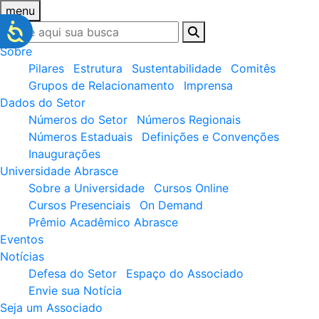
menu
Sobre
Pilares
Estrutura
Sustentabilidade
Comitês
Grupos de Relacionamento
Imprensa
Dados do Setor
Números do Setor
Números Regionais
Números Estaduais
Definições e Convenções
Inaugurações
Universidade Abrasce
Sobre a Universidade
Cursos Online
Cursos Presenciais
On Demand
Prêmio Acadêmico Abrasce
Eventos
Notícias
Defesa do Setor
Espaço do Associado
Envie sua Notícia
Seja um Associado