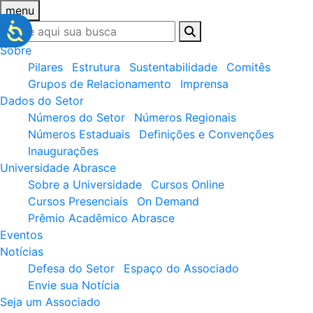
menu
Sobre
Pilares
Estrutura
Sustentabilidade
Comitês
Grupos de Relacionamento
Imprensa
Dados do Setor
Números do Setor
Números Regionais
Números Estaduais
Definições e Convenções
Inaugurações
Universidade Abrasce
Sobre a Universidade
Cursos Online
Cursos Presenciais
On Demand
Prêmio Acadêmico Abrasce
Eventos
Notícias
Defesa do Setor
Espaço do Associado
Envie sua Notícia
Seja um Associado