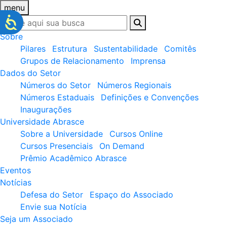
menu
Sobre
Pilares
Estrutura
Sustentabilidade
Comitês
Grupos de Relacionamento
Imprensa
Dados do Setor
Números do Setor
Números Regionais
Números Estaduais
Definições e Convenções
Inaugurações
Universidade Abrasce
Sobre a Universidade
Cursos Online
Cursos Presenciais
On Demand
Prêmio Acadêmico Abrasce
Eventos
Notícias
Defesa do Setor
Espaço do Associado
Envie sua Notícia
Seja um Associado