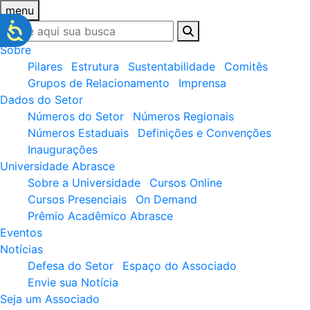
menu
Sobre
Pilares
Estrutura
Sustentabilidade
Comitês
Grupos de Relacionamento
Imprensa
Dados do Setor
Números do Setor
Números Regionais
Números Estaduais
Definições e Convenções
Inaugurações
Universidade Abrasce
Sobre a Universidade
Cursos Online
Cursos Presenciais
On Demand
Prêmio Acadêmico Abrasce
Eventos
Notícias
Defesa do Setor
Espaço do Associado
Envie sua Notícia
Seja um Associado